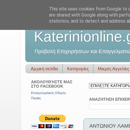
This site uses cookies from Google to de
are shared with Google along with perfo
statistics, and to detect and address a
Katerinionline.
Προβολή Επιχειρήσεων και Επαγγελματι
Αρχική σελίδα
Κατηγορίες
Μικρές Αγγελίες
ΑΚΟΛΟΥΘΉΣΤΕ ΜΑΣ
ΣΤΟ FACEBOOK
Επαγγελματικός Οδηγός
Πιερίας
ΑΝΑΖΗΤΗΣΗ ΕΠΙΧΕΙ
ΑΝΤΩΝΙΟΥ ΛΑΜΠΡ