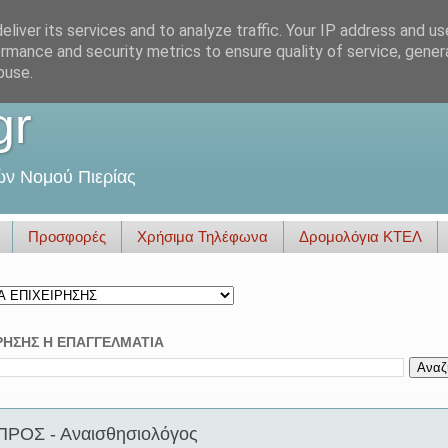
liver its services and to analyze traffic. Your IP address and u
rmance and security metrics to ensure quality of service, gene
buse.
gr
ών Νομού Πιερίας
Προσφορές
Χρήσιμα Τηλέφωνα
Δρομολόγια ΚΤΕΛ
ΡΗΣΗΣ Η ΕΠΑΓΓΕΛΜΑΤΙΑ
ΟΣ - Αναισθησιολόγος