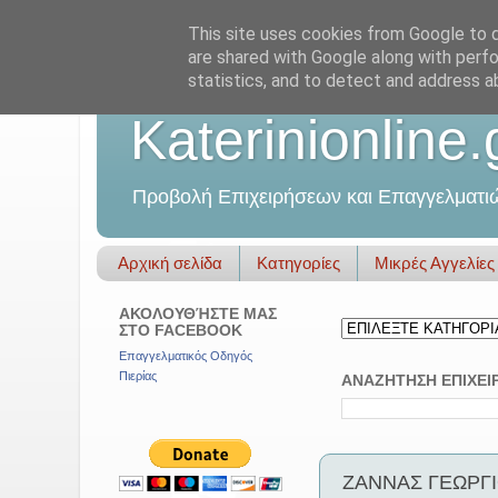
This site uses cookies from Google to de
are shared with Google along with perfo
statistics, and to detect and address a
Katerinionline.
Προβολή Επιχειρήσεων και Επαγγελματι
Αρχική σελίδα
Κατηγορίες
Μικρές Αγγελίες
ΑΚΟΛΟΥΘΉΣΤΕ ΜΑΣ
ΣΤΟ FACEBOOK
Επαγγελματικός Οδηγός
Πιερίας
ΑΝΑΖΗΤΗΣΗ ΕΠΙΧΕΙ
ΖΑΝΝΑΣ ΓΕΩΡΓΙΟ