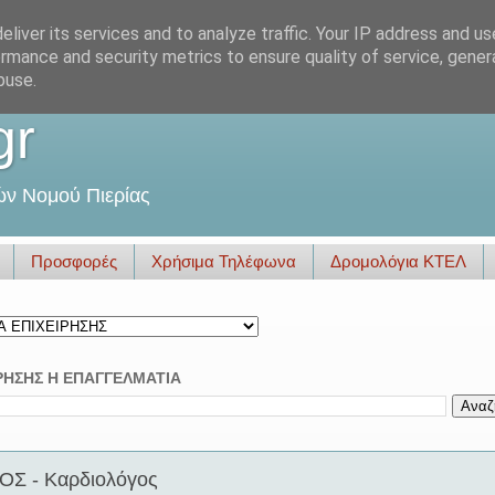
liver its services and to analyze traffic. Your IP address and u
rmance and security metrics to ensure quality of service, gene
buse.
gr
ών Νομού Πιερίας
Προσφορές
Χρήσιμα Τηλέφωνα
Δρομολόγια ΚΤΕΛ
ΡΗΣΗΣ Η ΕΠΑΓΓΕΛΜΑΤΙΑ
Σ - Καρδιολόγος