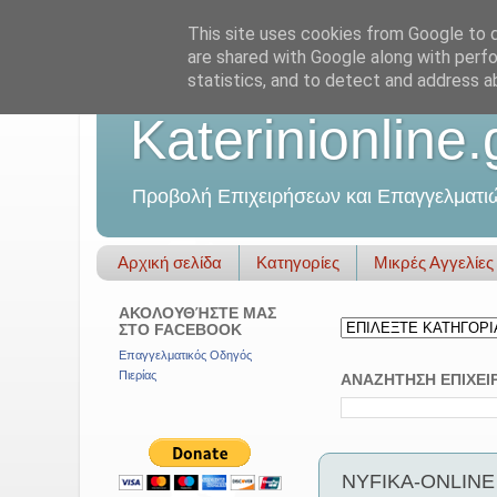
This site uses cookies from Google to de
are shared with Google along with perfo
statistics, and to detect and address a
Katerinionline.
Προβολή Επιχειρήσεων και Επαγγελματι
Αρχική σελίδα
Κατηγορίες
Μικρές Αγγελίες
ΑΚΟΛΟΥΘΉΣΤΕ ΜΑΣ
ΣΤΟ FACEBOOK
Επαγγελματικός Οδηγός
Πιερίας
ΑΝΑΖΗΤΗΣΗ ΕΠΙΧΕΙ
NYFIKA-ONLINE -