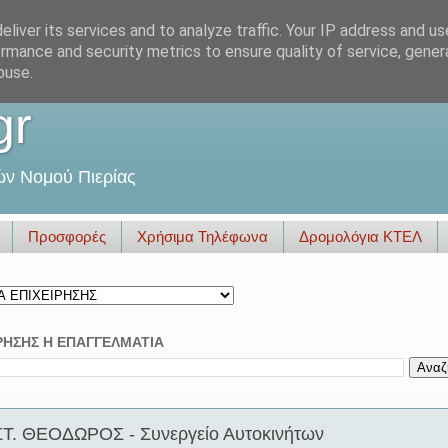
liver its services and to analyze traffic. Your IP address and u
rmance and security metrics to ensure quality of service, gene
buse.
gr
ών Νομού Πιερίας
Προσφορές
Χρήσιμα Τηλέφωνα
Δρομολόγια ΚΤΕΛ
ΡΗΣΗΣ Η ΕΠΑΓΓΕΛΜΑΤΙΑ
Τ. ΘΕΟΔΩΡΟΣ - Συνεργείο Αυτοκινήτων