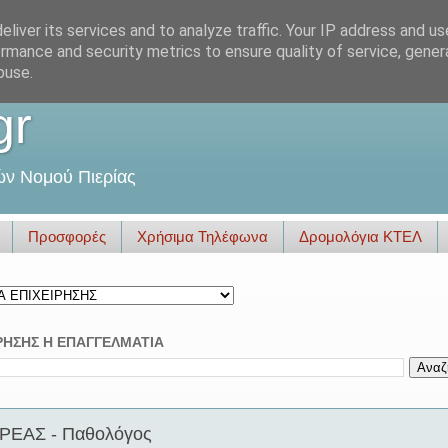
liver its services and to analyze traffic. Your IP address and u
rmance and security metrics to ensure quality of service, gene
buse.
gr
ών Νομού Πιερίας
Προσφορές
Χρήσιμα Τηλέφωνα
Δρομολόγια ΚΤΕΛ
ΡΗΣΗΣ Η ΕΠΑΓΓΕΛΜΑΤΙΑ
ΕΑΣ - Παθολόγος