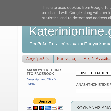
This site uses cookies from Google to de
are shared with Google along with perfo
statistics, and to detect and address a
Katerinionline.
Προβολή Επιχειρήσεων και Επαγγελματι
Αρχική σελίδα
Κατηγορίες
Μικρές Αγγελίες
ΑΚΟΛΟΥΘΉΣΤΕ ΜΑΣ
ΣΤΟ FACEBOOK
Επαγγελματικός Οδηγός
Πιερίας
ΑΝΑΖΗΤΗΣΗ ΕΠΙΧΕΙ
ΚΟΥΝΑΝΗΣ ΑΝΔΡ