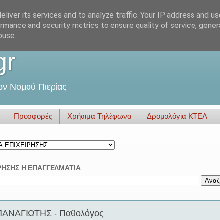
liver its services and to analyze traffic. Your IP address and u
rmance and security metrics to ensure quality of service, gene
buse.
gr
ών Νομού Πιερίας
Προσφορές
Χρήσιμα Τηλέφωνα
Δρομολόγια ΚΤΕΛ
ΡΗΣΗΣ Η ΕΠΑΓΓΕΛΜΑΤΙΑ
ΑΝΑΓΙΩΤΗΣ - Παθολόγος