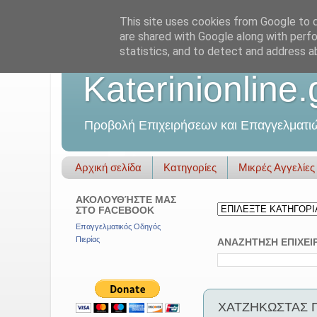
This site uses cookies from Google to de
are shared with Google along with perfo
statistics, and to detect and address a
Katerinionline.
Προβολή Επιχειρήσεων και Επαγγελματι
Αρχική σελίδα
Κατηγορίες
Μικρές Αγγελίες
ΑΚΟΛΟΥΘΉΣΤΕ ΜΑΣ
ΣΤΟ FACEBOOK
Επαγγελματικός Οδηγός
Πιερίας
ΑΝΑΖΗΤΗΣΗ ΕΠΙΧΕΙ
ΧΑΤΖΗΚΩΣΤΑΣ Π