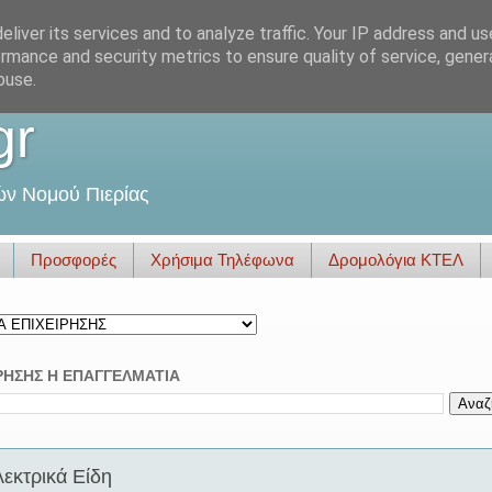
liver its services and to analyze traffic. Your IP address and u
rmance and security metrics to ensure quality of service, gene
buse.
gr
ών Νομού Πιερίας
Προσφορές
Χρήσιμα Τηλέφωνα
Δρομολόγια ΚΤΕΛ
ΡΗΣΗΣ Η ΕΠΑΓΓΕΛΜΑΤΙΑ
εκτρικά Είδη